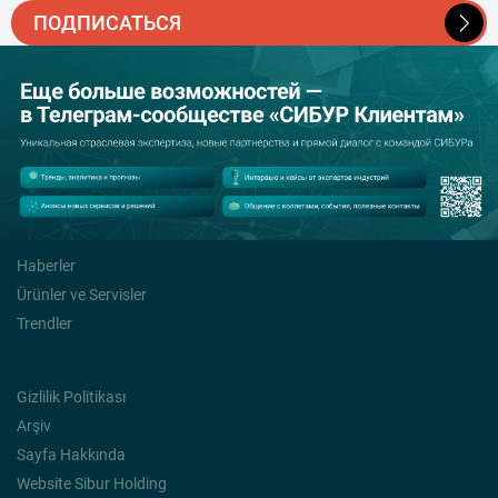
ПОДПИСАТЬСЯ
Haberler
Ürünler ve Servisler
Trendler
Gizlilik Politikası
Arşiv
Sayfa Hakkında
Website Sibur Holding