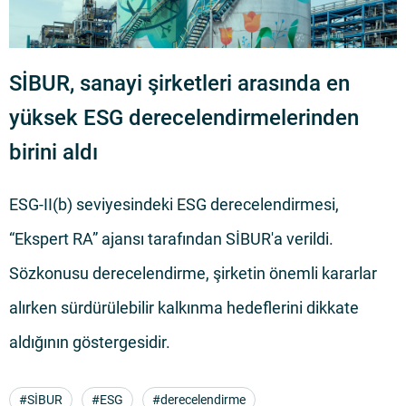
SİBUR, sanayi şirketleri arasında en
yüksek ESG derecelendirmelerinden
birini aldı
,
ESG-II(b) seviyesindeki ESG derecelendirmesi,
S
“Ekspert RA” ajansı tarafından SİBUR'a verildi.
p
Sözkonusu derecelendirme, şirketin önemli kararlar
e
alırken sürdürülebilir kalkınma hedeflerini dikkate
t
aldığının göstergesidir.
f
Q
#SİBUR
#ESG
#derecelendirme