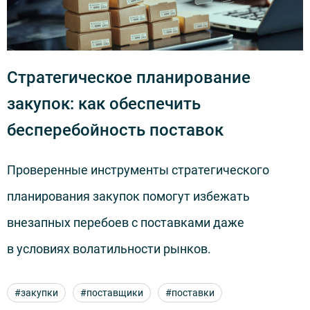
Стратегическое планирование
закупок: как обеспечить
бесперебойность поставок
Проверенные инструменты стратегического
Ч
планирования закупок помогут избежать
н
внезапных перебоев с поставками даже
в
в условиях волатильности рынков.
к
п
#закупки
#поставщики
#поставки
у